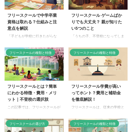
フリースクールで中学卒業
フリースクール ゲームばか
資格は取れる？仕組みと注
りでも大丈夫？ 親が知りた
意点を解説
い5つのこと
「子どもが学校に行きたがらな
「うちの子、不登校になってしま
い…」 「フリースクールってど
って…。家ではゲームばかりで、
んなところだろう？」 「中学卒
このままで大丈夫なのかしら？」
フリースクールの種類と特徴
フリースクールの種類と特徴
業資格はちゃんと取れるのか
そう不安に思っているあなたへ。
な？」 お子さんが不登校気味
お子さんが不登校になってしま
で、フリースクールに通わせたい
い、ゲームばかりしている姿を見
けれど、中学卒業資格が取得でき
ると、心配になりますよね。
るのか不安…そう思っていません
「勉強についていけるのかし
か？ 近年、様々な理由で学校に
ら？」「将来、ちゃんと社会に出
フリースクールとは？簡単
フリースクール学費が高い
通えなくなる子どもが増えていま
られるのかしら？」「もしかし
にわかる特徴・費用・メリ
ってホント？費用と補助金
す。 そんな子どもたちの学びの
て、ゲーム依存症になってしまっ
ット｜不登校の選択肢
を徹底解説！
場として、フリースクールが注目
ているんじゃないかしら？」 そ
されていますが、いざ調べてみる
んな悩みをお持ちの親御さんは、
この記事では、フリースクールが
フリースクールは、従来の学校と
と「卒業資格はどうなるの？」
決して少なくありません。 この
どんな場所なのか、どんな子ども
は違う学び舎。子ども一人ひとり
「費用はどれくらいかかるの？」
記事では、不登校のお子さんを持
たちが通っているのか、そしてど
のペースや個性に合わせた教育を
フリースクールの選び方
フリースクールの種類と特徴
など、疑問に思うことも多いので
つ親御さんが抱える悩みや不安を
んな活動をしているのかを、わか
してくれる、魅力的な場所です。
はないでしょうか。 この記事で
解消し、お子さんの未来を明るく
りやすく解説していきます。 フ
しかし、気になるのは フリース