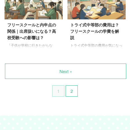
は、フリー ...
照らす ...
リースクールに興味はあるけれ
クールの学費。 検索してみる
ど、詳しいことはよくわからない
と、様々な情報が出てきますよ
という方や、子どもが学校に通え
ね。実際、フリースクールの学費
ず悩んでいる方は、ぜひこの記事
は公立学校に比べると高額な傾向
フリースクールと内申点の
トライ式中等部の費用は？
を読んでみてください。 フリー
にあります。 でも、ちょっと待
関係｜出席扱いになる？高
フリースクールの学費を解
スクールについて理解を深め、お
ってください！ フリースクール
校受験への影響は？
説
子さんの未来にとって最適な選択
には、学費の負担を軽減する補助
をするための一助になれば幸いで
金制度や、費用を抑える方法があ
「子供が学校に行きたがらな
トライ式中等部の費用が気になっ
す。 まとめ フリースクールは、
るんです。 この記事では、フリ
い…」「このままでは内申点が心
ているものの、ネット上の情報だ
学校に通えない子どもが学ぶ場
ースクールの学費に関する疑問を
配…」「フリースクールって選択
けでは分かりにくくて迷ってしま
所。 自分のペースで、興味のあ
解消し、お子さんに合ったフリー
肢もあるけど、高校受験はどうな
いますよね。 不登校のお子さん
ることを学べる。 様々な活動を
スクール選びをサポートします。
るの？」 そんな悩みをお持ちの
の学び方を考えるとき、費用は本
Next »
通 ...
ぜ ...
あなたへ。 この記事では、フリ
当に大事です。きれいごとではな
ースクールと内申点の関係につい
く、毎月いくらかかるのかは親と
て、わかりやすく解説していきま
して避けて通れないところですよ
1
2
す。 フリースクールに通うこと
ねぇ…。 この記事では、トライ
で、出席扱いはどうなるのか、内
式中等部の費用の見方を整理しな
申点はもらえるのか、高校受験に
がら、どんな家庭に向いているの
はどう影響するのかなど、気にな
か、何を確認しておくと安心なの
る疑問を解消していきます。 さ
かまで分かりやすくまとめまし
らに、文部科学省のガイドライン
た。焦らなくて大丈夫です。お子
や実際の高校の例も交えながら、
さんに合う方法を、一つずつ見て