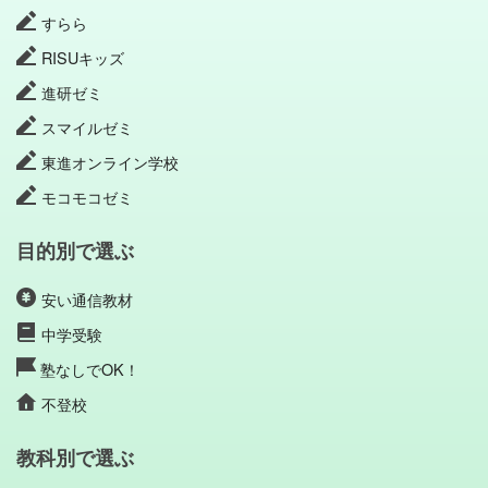
すらら
RISUキッズ
進研ゼミ
スマイルゼミ
東進オンライン学校
モコモコゼミ
目的別で選ぶ
安い通信教材
中学受験
塾なしでOK！
不登校
教科別で選ぶ