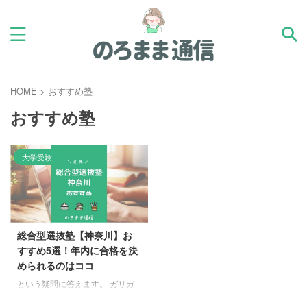
HOME
>
おすすめ塾
おすすめ塾
大学受験
総合型選抜塾【神奈川】お
すすめ5選！年内に合格を決
められるのはココ
という疑問に答えます。 ガリガ
リ勉強させるのは親も子供も大変