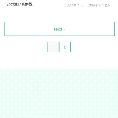
との違いも解説
講座の受講方法 作文講座を受講
す。 料金体系や学習時間、効果
この記事では、「進研ゼミとZ会
料金 実際にZ会作文講座を中学生
的な勉強法など、気になる情報が
を併用したこと」についてまとめ
「Z会の中学生向けタブレットコ
で体験した口コミ 公立高校一般
満載！この記事を読めば、Z会が
ています。 っという疑問に答え
ース、本当に効果ある？」 「料
入試にて作文が課せられる割合
自分に合っているかどうかの判断
ます。 高校受験に向けて通信教
金は高いけど、入会して後悔しな
は、全国47都道府県の約 ...
材料が得られるはずです。 学力
育を使いたいけどどうすればいい
いかな…」そんな不安から、Z会
Next »
アップ ...
んだろう…と悩みますよねぇ。
のリアルな口コミを探していませ
そこで実際に進研ゼミとZ会を併
んか？ この記事では、利用者の
用した体験をまとめました。 進
口コミを徹底調査し、特に評判が
1
2
研ゼミとZ会を併用しようと思っ
気になるタブレットコースのメリ
た理由 我が家は、小学生の娘に
ット・デメリットをどこよりも詳
進研ゼミ（チャレンジ）を使って
しく解説します。9年間Z会を使
いました。ですが簡単だったので
い倒した経験から、進研ゼミとの
退会、市販の問題集を買って勉
違いや、失敗しない選び方もご紹
強。 この時点で塾は考えていま
介。 この記事を読めば、あなた
せんでした。なぜなら、子どもが
の（お子様の）決断に自信が持て
嫌がっていたから！『塾に行くく
るはずです。 この記事のポイン
らいなら、家で勉強する』という
ト Z会は成績上位を目指す中学生
タ ...
におすすめの通信教育 教材の ...