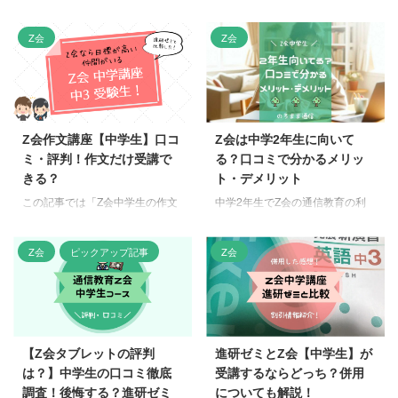
トが実質無料でもらえるお得なキ
この記事では、「Z会と進研ゼ
ャンペーンを実施中です。 タブ
ミ」についてまとめています。
Z会
Z会
レット無料キャンペーンの条件や
っという疑問に答えます。 通信
特典、申し込み方法から、タブレ
教材で家庭学習すると決めた場
ット学習のメリットまで、気にな
合、たいてい「Z会 VS 進研ゼ
る情報を網羅的にご紹介します。
ミ」という2択になり悩みますよ
在庫限定の特典なので、お早めに
ね。 教材の併用に関しては、ま
チェックしてくださいね。 ぜひ
ぜるな危険！という真逆の教材に
Z会作文講座【中学生】口コ
Z会は中学2年生に向いて
最後までお読みいただき、Z会の
なると思いますので、実際に併用
ミ・評判！作文だけ受講で
る？口コミで分かるメリッ
タブレットキャンペーンを有効活
した感想を交えつつお伝えします
きる？
ト・デメリット
用して、効果的な学習を始めまし
ので、興味のある方は参考にして
ょう！ この記事の結論 Z会の中学
この記事では「Z会中学生の作文
中学2年生でZ会の通信教育の利
ください。 Z会と進研ゼミを同時
生・高校生向け講座なら、専用タ
講座口コミと中学3年生の評判」
用を検討中だけど、実際の口コミ
に併用した口コミ「まぜるな危
ブレットが実質0円 早めに申し込
についてまとめています。 とい
が気になりますよね。 中だるみ
険！」 なぜなら進研ゼミは通信
めば、Amazonギフ ...
Z会
ピックアップ記事
Z会
う悩みに答えます。 中学3年生に
の学年だといわれると成績が心
教育の初級者～中級者にあたり、
なると、受験生となり作文を書く
配… 授業についていけなくなっ
Z会は通信教育の上級者向けの教
機会が増えますよね。推薦入試の
てきた、もっとレベルの高い勉強
材だからです。 我が家は、小学
場合は、合否に繋がるため作文力
がしたいなど、いろいろな理由で
生 ...
をアップさせたいところです。
Z会に興味を持つ方も多いのでは
そこでZ会受講歴7年の私が、Z会
ないでしょうか。 そこで今回
【Z会タブレットの評判
進研ゼミとZ会【中学生】が
中学生の作文講座口コミ ・評判
は、Z会中学2年生の口コミを徹
は？】中学生の口コミ徹底
受講するならどっち？併用
ついて徹底調査。 この記事でわ
底的に分析し、その特徴やメリッ
調査！後悔する？進研ゼミ
についても解説！
かること 作文講座のコース 作文
ト・デメリットを探っていきま