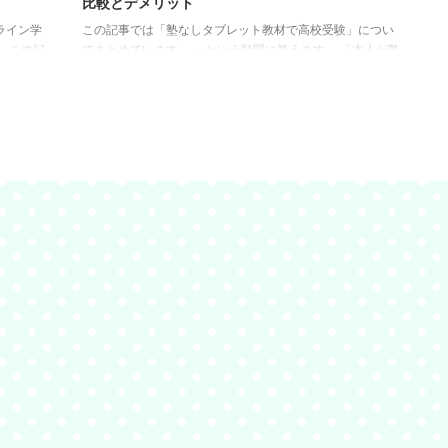
比較とデメリット
ライン学
この記事では「塾なしタブレット教材で高校受験」につい
 この記
てまとめています。 っという疑問に答えます。 「本人が塾
せで、子
に行きたくない」「家計の都合で塾は難しい」などの場合
をご紹介
は、タブレット教材だけで受験できないか気になりますよ
にオンラ
ね！ そこで通信教育オタク歴16年、偏差値45から塾なしで
どもに効
東京大学を目指している我が家が、塾なしタブレット教材
ットの選
のデメリットなどを交えつつ選び方のコツをお伝えしま
見ていき
す。 【塾なし】タブレット教材での中学生におけるデメリ
習は、イ
ット はじめて塾なしで高校受験を考えると、どんなデメリ
ットがあるのか心配ですよね。 ...