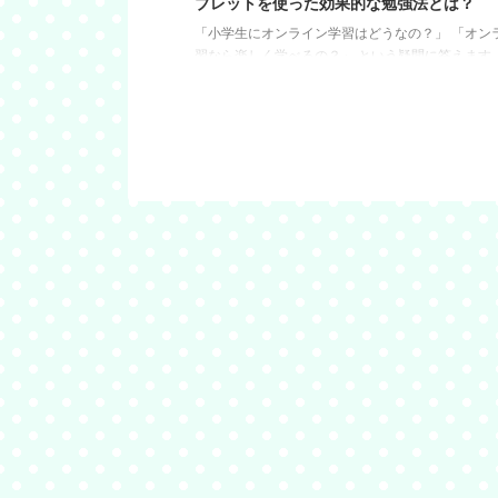
ブレットを使った効果的な勉強法とは？
「小学生にオンライン学習はどうなの？」 「オン
習なら楽しく学べるの？」 という疑問に答えます。
事では、オンライン学習とタブレットの組み合わ
どもの学力向上や学習習慣の定着に効果的な方法
します。 この記事がおすすめな人 小学生の子ども
イン学習を始めさせたい方 タブレットを使って子
果的な勉強をさせたい方 オンライン学習とタブレ
び方や使い方について知りたい方 それでは、早速
ましょう！! オンライン学習とは？ オンライン学
ンターネットを利用して ...