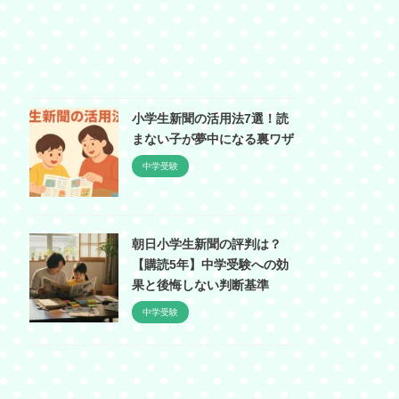
小学生新聞の活用法7選！読
まない子が夢中になる裏ワザ
中学受験
朝日小学生新聞の評判は？
【購読5年】中学受験への効
果と後悔しない判断基準
中学受験