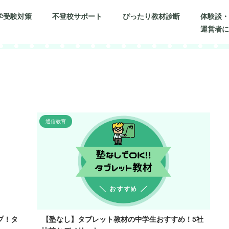
学受験対策
不登校サポート
ぴったり教材診断
体験談
運営者
通信教育
プ！タ
【塾なし】タブレット教材の中学生おすすめ！5社