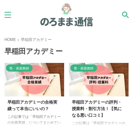
HOME
>
早稲田アカデミー
早稲田アカデミー
塾・家庭教師
塾・家庭教師
早稲田アカデミーの合格実
早稲田アカデミーの評判・
績って本当にいいの？
授業料・割引方法！【気に
なる悪い口コミ】
この記事では「早稲田アカデミー
の合格実績」についてまとめてい
この記事は「早稲田アカデミーの
ます。 という疑問に答えます。
評判と授業料の割引方法」を見や