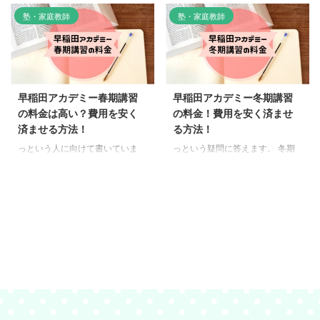
受験のために早稲田アカデミー
すくまとめています。 そこで評
塾・家庭教師
塾・家庭教師
に通わせてみようかと思うと、気
判と授業料が、いっぺんに見られ
になるのが合格実績ですよね。
たら便利だと思いまとめてみまし
志望校の実績はいいのか、悪いの
た。 塾探しは親の役目。なかな
か知りたいところ… そこで芸能
か時間がかけられないという方の
人の芦田愛菜ちゃんも通った、早
参考にしていただければ幸いで
稲アカについてまとめています。
す。 この記事でわかること 早稲
早稲田アカデミー春期講習
早稲田アカデミー冬期講習
早稲田アカデミーの合格実績っ
アカの良い評判・悪い評判 小学
の料金は高い？費用を安く
の料金！費用を安く済ませ
て本当にいいの？ 早稲田アカデ
生のグループ料金 中学生のグル
済ませる方法！
る方法！
ミーの合格実績は、変化していま
ープ料金 割引方法 春期講習 夏期
す！ 中学受験だと、トップ校の
講習 冬期講習
っという人に向けて書いていま
っという疑問に答えます。 冬期
合格者 ...
す。 新学年に向けて、冬期講習
講習をどこの塾で受けるかは悩む
をどこの塾で受けるかは悩むとこ
ところですよね。そこで料金につ
ろ…そこで決め手となる、料金を
いて、どこよりもわかりやすく表
パッ！一目でわかるように表にし
にしています。兄弟がいてもスイ
ています。 私自身、公式だと兄
スイ見ていただけるようになって
弟2人分の料金が一度にわからな
いますので、どうぞご覧くださ
いので少し不便でした。興味のあ
い。 早稲田アカデミー冬期講習
る方は、どうぞご覧ください。
の料金は高い？ 早稲田アカデミ
早稲田アカデミー春期講習の料金
ーの冬期講習料金は、他の大手塾
は高い？ 早稲田アカデミーの春
よりも安いです！ とくに受験生
期講習料金は、他の大手塾よりも
だと高額になる冬期講習も、7万
安い！ 私は通信教育オタク歴15
円弱ですから使いやすい。しかし