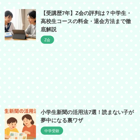
【受講歴7年】Z会の評判は？中学生・
高校生コースの料金・退会方法まで徹
底解説
Z会
小学生新聞の活用法7選！読まない子が
夢中になる裏ワザ
中学受験