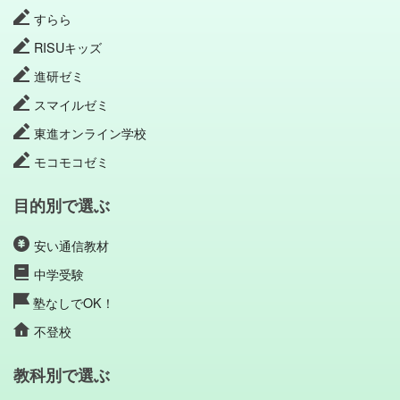
すらら
RISUキッズ
進研ゼミ
スマイルゼミ
東進オンライン学校
モコモコゼミ
目的別で選ぶ
安い通信教材
中学受験
塾なしでOK！
不登校
教科別で選ぶ