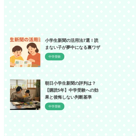
小学生新聞の活用法7選！読
まない子が夢中になる裏ワザ
中学受験
朝日小学生新聞の評判は？
【購読5年】中学受験への効
果と後悔しない判断基準
中学受験