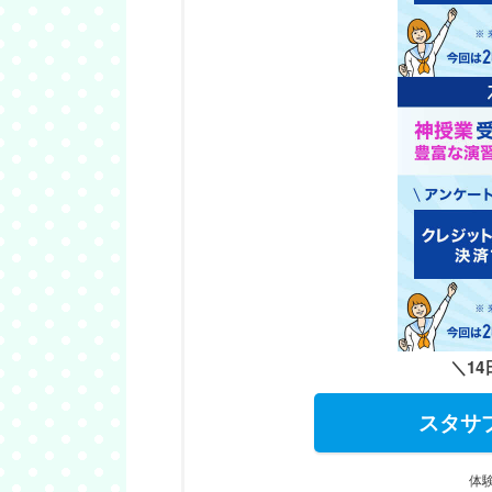
＼1
スタサ
体