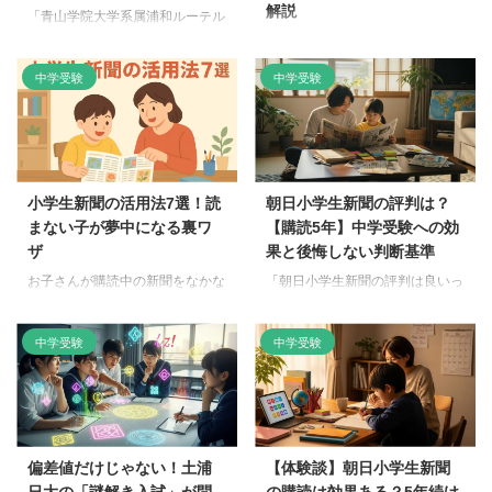
解説
「青山学院大学系属浦和ルーテル
学院高等学校の確約は本当にある
「Z会って、教材の質は良いって
の？」そんな不安を抱えながら、
聞くけど、難しすぎてうちの子に
中学受験
中学受験
情報収集をしている保護者の方も
は合わないかも…」「進研ゼミや
多いのではないでしょうか。ネッ
スタディサプリと比べて、何が決
トの噂やママ友の話に振り回され
め手になるんだろう？」「もし合
て疲れてしまう前に、ここで一
わなかったとき、すぐやめられる
度、正しい情報を整理しておきま
のかな？」 中高生の通信教育選
しょう。安心して受験準備を進め
び、悩みは尽きませんよね。 こ
小学生新聞の活用法7選！読
朝日小学生新聞の評判は？
るための知識と対策をお届けしま
んにちは、「のろまま通信」を運
まない子が夢中になる裏ワ
【購読5年】中学受験への効
す。 【忙しい方へ：要点まと
営している、のろままです。何を
ザ
果と後悔しない判断基準
め】浦和ルーテル学院高校では、
隠そう、我が家はZ会と7年以上
公式に「確約」という言葉を用い
お子さんが購読中の新聞をなかな
「朝日小学生新聞の評判は良いっ
のお付き合い。偏差値を大きく伸
ていませんが、個別相談会におい
か読んでくれず、「このままで大
て聞くけど、うちの子に合うのか
ばした上の子と、不登校を経験し
て内申点や北辰テストの偏差値を
丈夫かしら…」と、心配になるこ
な…」とお悩みではありません
た下の子という、全くタイプの違
中学受験
中学受験
もとに合格の可能性を示唆する運
とがありますよね。この記事で
か？この記事では、5年間購読し
う2人の子どもとZ会に向き合っ
用が行われています。目安として
は、そんなお悩みを解決するため
た一人の親としての経験から、後
てきました。 この記事では、そ
は、 ...
の小学生新聞の活用法を具体的に
悔しないための判断基準や正直な
んな我が家のリアルな体験談を基
ご紹介します。親子で楽しく取り
感想を、心を込めてお伝えしま
...
組める方法で、お子さんの「知り
す。 【忙しい方へ：要点まと
たい！」という好奇心のスイッチ
め】朝日小学生新聞は、中学受験
偏差値だけじゃない！土浦
【体験談】朝日小学生新聞
を、そっと押してあげましょう。
を視野に入れるご家庭にとって、
日大の「謎解き入試」が問
の購読は効果ある？5年続け