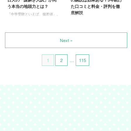
【最初にチェック！】 せっかく
非常に価値の高い教育投資だと感
う本当の地頭力とは？
た口コミと料金・評判を徹
の新聞を積読にしないための秘訣
じています。ただ、その効果を最
底解説
は、親が少しだけ関わる「楽しい
大限に引き出すには、親御さんの
「中学受験といえば、偏差値」。
仕組み」を作ること。お子さんの
少しの関わりが鍵になります。ま
そんな常識が、変わりつつあるの
お子さんの学習習慣や中学受験の
タイプに合わせて、まずは「これ
ずは公式サイトの無料サンプルな
かもしれません。 お子さんの中
準備、本当に悩みますよね。朝日
ならできそう！」と気軽に思える
どで、お子様との相性を確かめて
学受験を考え始めたとき、「詰め
小学生新聞の購読を検討している
ものから、ぜひ試してみてくださ
みるのが一番ですよ。 朝日小学
込み学習だけで、この子の個性や
けれど、「本当に効果があるのか
Next »
...
生新聞 ...
未来に必要な力は本当に育つのだ
な？」「料金に見合う価値はある
ろうか？」と疑問に感じたことは
んだろうか…」なんて、気になっ
ありませんか？ そんな保護者の
ている保護者の方も多いのではな
1
2
…
115
皆さまに、ぜひ知っていただきた
いでしょうか。 この記事では、5
いのが、土浦日本大学中等教育学
年間購読を続けた私が、リアルな
校が実施する「謎解き入試」で
体験談を交えながら、その効果と
す。 あの“ひらめき王子”こと松丸
評判をあますところなくお伝えし
亮吾さんが代表を務める謎解きク
ます。 【忙しい方へ：要点まと
リエイター集団「RIDDLER」が
め】 朝日小学生新聞の購読を迷
制作を手掛けるこのユニークな入
っている保護者の方へ、まずは結
試は、単なる学力テストではあり
論からお伝えします。 項目評
ません。これからの社会で ...
価・結論学習効果は？非常に高い
です。特に中学受験の土台作りに
...