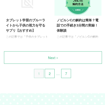
りますよね。 模試や入試本番
てくれます。 でも、ノビルンC ...
注目を集めている「はぐくみユー
で、本来のチカラが発揮でなかっ
グレナ」ですが、実際に使ってみ
たら最悪！！！ そこで実際に中
た人の生の声が気になりますよ
学生の息子に飲ませた「ノビルン
ね。 そこで今回は、はぐくみユ
タブレット学習のブルーラ
ノビルンCの解約は簡単？電
Sのや口コミ・評判、効果」つい
ーグレナのリアルな口コミを徹底
イトから子供の視力を守る
話での手続き3分間の実録！
て徹底調査。 ノビルンSの悪い口
的に調査。良い口コミ、悪い口コ
サプリ【おすすめ】
体験談
コミを分析 「ノビルンS」のこと
ミ、そして効果や成分、使い方な
を徹底調査していくと、聞き捨て
この記事では「子供のタブレット
この記事では「ノビルンCの解約
ど、気になるポイントを全てまと
ならない悪い口コミがありまし
学習で気になるブルーライトから
方法」についてまとめています。
めました。 子育ての悩みを抱え
た！！！！ ノビルンSは学力向上
視力を守る方法」についてまとめ
という疑問に答えます。 子供の
る多くの保護者の方々へ、このサ
をサポートするためのサプリメン
ています。 という疑問に答えま
視力が気になるからノビルンCは
プリメントの真実をお伝えしま
トであり、即効性を求めるの ...
す。 子供にはタブレットやスマ
試したいけれど、定期コースは解
す。 さっそく、はぐくみユーグ
Next »
ホなどのデジタル端末で、効率よ
約が面倒ですよね。 しかし、定
レナの口コミの世界へ飛び込んで
く学習させたいですよね。 で
期コースで購入しないと返品保証
み ...
も、視力が低下したら大問
がなく2,000円近く高くなること
1
2
…
7
題！！！ お姑さんや旦那さん
も！！！ そこで、ノビルンCの解
に、ママの責任…なんて責められ
約についてまとめてみました。
ることも。 そこで、勉強はタブ
この記事を読んで頂ければ、はじ
レット・スマホ・パソコンを使
めてのネット通販の解約でも安心
い、本人が好きなゲームは専らパ
して購入することができます。
ソコン使用の息子がいる私が、お
お子さんの目の健康ケアは早い方
すすめの視力を守るサプリをまと
が良いので、手遅れになる前に試