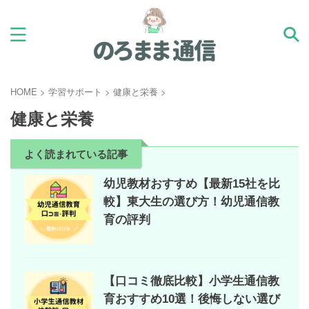
HOME
>
学習サポート
>
健康と栄養
>
健康と栄養
よく読まれている記事
幼児教材おすすめ【最新15社を比
較】東大生の選び方！幼児通信教
育の評判
【口コミ徹底比較】小学生通信教
育おすすめ10選！後悔しない選び