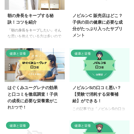
朝の身長をキープする秘
ノビルンC 販売店はどこ？
訣！コツを紹介
子供の目の健康に必要な成
分がたっぷり入ったサプリ
「朝の身長をキープしたい」そん
メント
な思いを抱えている方は多いので
はないでしょうか。 実は、朝と
という疑問に答えます。 子供の
夜では身長に差があることをご存
目の健康が気になっている方は多
健康と栄養
健康と栄養
知ですか？健康な成人男性の場
いと思いますが、私もその一人で
合、朝の身長は夜と比べて平均
す。子供たちはスマホやゲームに
1.5〜3cmも高くなるのです。 こ
夢中で、外遊びをあまりしませ
の現象は、重力の影響で体の骨や
ん。視力も低下しているようで心
関節、特に背骨が圧迮されること
配です。 そんなときに見つけた
が原因です。しかし、朝の身長を
のが、定期初回1,980円（税込）
はぐくみユーグレナの効果
ノビルンSの口コミ悪い？
キープするためには、正しい知識
でいつでも解約OK！のノビルン
と口コミを徹底調査！子供
【受験で消耗する栄養補
と習慣が必要不可欠。 そこで今
Cというサプリメントです。ノビ
の成長に必要な栄養素がこ
給】ができる！
回は、朝の身長をキープするため
ルンCは、北欧産のビルベリー
の秘訣や、身長アップに効果的な
れ1つで！
この記事では「ノビルンSの口コ
に、ルテイン、ゼアキサンチン、
方法をご紹介します。 身長が気
ミ・効果」についてまとめていま
ビタミンなど、子供の目に必要な
という疑問に答えます。 子ども
になる方、姿勢改善や健康的な生
す。 という悩みに答えます。 な
成分がたっぷり入っています。お
の健康や栄養バランスを気にかけ
活習慣を身につけたい方は、ぜ ...
健康と栄養
健康と栄養
んとしても第一志望に合格させた
菓子感覚で食べられるチュアブル
ているパパ・ママなのではないで
いと思うと、食事の栄養が気にな
タイプなので、子供も喜んで食べ
しょうか。 今、SNSでも大きな