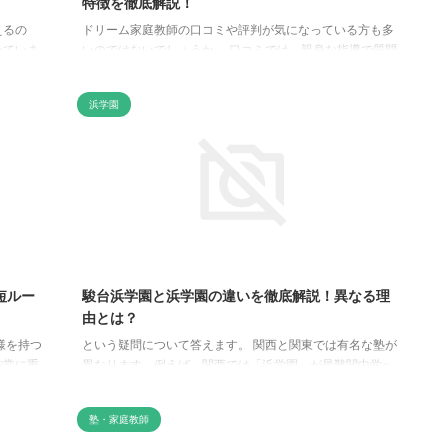
特徴を徹底解説！
えるの
ドリーム家庭教師の口コミや評判が気になっている方も多
めていま
いのではないでしょうか。 口コミでは、親身な指導で質問
家で集中
がしやすく、苦手科目の克服や勉強習慣の定着に効果があ
。我が家
ると評価されています。 オンラインで個別指導を行うドリ
浜学園
かれるこ
ーム家庭教師は、生徒一人ひとりに合わせたカリキュラム
助かる場
と熱心で優秀な講師陣による丁寧な指導が特徴です。 料金
単独で契
体系も明瞭で、高い合格実績を誇っています。 そこで今回
と、「思
は、ドリーム家庭教師の口コミや評判を徹底的に調査し、
条件や注
その特徴やメリット・デメリット、料金などを詳しく解説
していきます。 ドリーム家庭教師の ...
短ルー
駿台浜学園と浜学園の違いを徹底解説！異なる理
由とは？
様を持つ
という疑問について答えます。 関西と関東では有名な塾が
非常に重
異なります。例えば、関西では「浜学園」が最難関中学へ
注目され
の合格者数日本一を誇る進学塾ですが、関東では「駿台浜
校や池田
学園」がその地位を占めています 。 しかし、これらの塾は
塾・家庭教師
 はまキ
同じ名前を持っていますが、実は全く別の塾です。 駿台浜
高い教育
学園は、関西で最も厳しいとされる灘高校や洛南高等学校