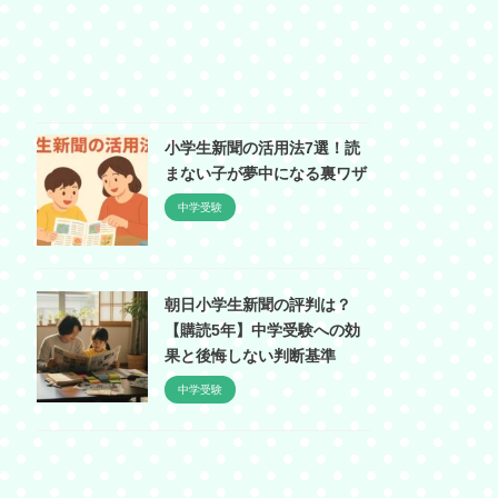
小学生新聞の活用法7選！読
まない子が夢中になる裏ワザ
中学受験
朝日小学生新聞の評判は？
【購読5年】中学受験への効
果と後悔しない判断基準
中学受験