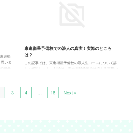
学びを大
附属中等部などの私立高校への合格を目指しています。 浜
いていけ
学園は、関西で最も厳しいとされる灘中や神戸女学院中な
んな時、
どの私立中学への合格を目指しているところが違います。
それぞれに運営母体や教育方針が ...
東進衛星予備校での浪人の真実！実際のところ
は？
が東進衛
と思いま
この記事では、東進衛星予備校の浪人生コースについて詳
金の中央
しく解説します。 結論は、東進衛星予備校は浪人生専用の
000円の
個別カリキュラムがあるので多浪しにくいという特徴
星予備校
が！！！ そこで費用や校舎の様子、そして東進衛星予備校
感じる人
が浪人生にどのようなサポートを提供しているのか、具体
子さんの
3
4
…
16
Next »
的な情報をまとめてみました。 これからの一年間、あなた
ていま
の大学受験を成功に導くための重要な情報をチェックして
は講座数
ください。 この記事で分かること 東進衛星予備校は浪人生
に特化した個別カリキュラムを提供 浪人生の費用は明確
で、追加料金なしで最大15講座が受講 ...