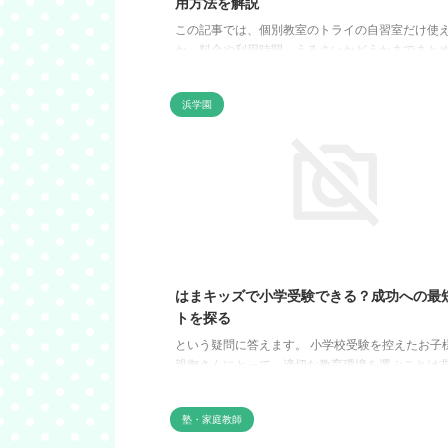
用方法を解説
この記事では、個別教室のトライの自習室だけ使
か、料金や利用時間、うるさいかどうかまでまと
す。 っという疑問に答えます。 塾の自習室って、
できない子にはかなりありがたい存在ですよねぇ
浜学園
でも、家だとスマホやテレビに気持ちが持ってい
とがあったので、「勉強する場所」があるだけで
面がありました。 ただし、トライは自習室だけを
約するサービスではありません。ここを間違える
っていたのと違った…」となりやすいので、利用
意点をパッ!と整理していきますね。 こ ...
はまキッズで小学受験できる？成功への最
トを探る
という疑問に答えます。 小学校受験を控えたお子
親御さんにとって、適切な教育環境を選ぶことは
要です。 はまキッズは、その選択肢の一つとして
ています。 それは、大阪教育大学付属天王寺小学
塾・家庭教師
小学校への合格者を出しているからなんです！！！
ッズのオルパスクラブでは、月謝に見合った質の