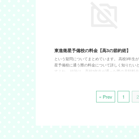
を提供し、お子様一人ひとりのペースに合わせた
切にしています。 しかし、時には「はまキッズ つ
ない」と感じるお子様もいるかもしれません。 そ
はまキッズからサピックスへの ...
東進衛星予備校の料金【高3の節約術】
という疑問についてまとめています。 高校3年生
星予備校に通う際の料金について詳しく知りたい
すよね。 結論は、高校3年生が通った際の月額料
値は75,000円で、最も多かったのは50,000円～100,
範囲が多くなっています。 この記事では、東進衛
の料金について、平均的な費用から、なぜ高いと
もいるのか、その理由まで詳しく解説します。 お
« Prev
1
2
進学計画に役立つ情報を提供できることを目指し
す。 この記事でわかること 東進衛星予備校の料金
や選択するサ ...