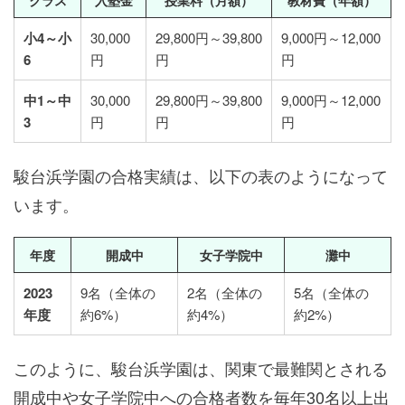
クラス
入塾金
授業料（月額）
教材費（年額）
小4～小
30,000
29,800円～39,800
9,000円～12,000
6
円
円
円
中1～中
30,000
29,800円～39,800
9,000円～12,000
3
円
円
円
駿台浜学園の合格実績は、以下の表のようになって
います。
年度
開成中
女子学院中
灘中
2023
9名（全体の
2名（全体の
5名（全体の
年度
約6%）
約4%）
約2%）
このように、駿台浜学園は、関東で最難関とされる
開成中や女子学院中への合格者数を毎年30名以上出