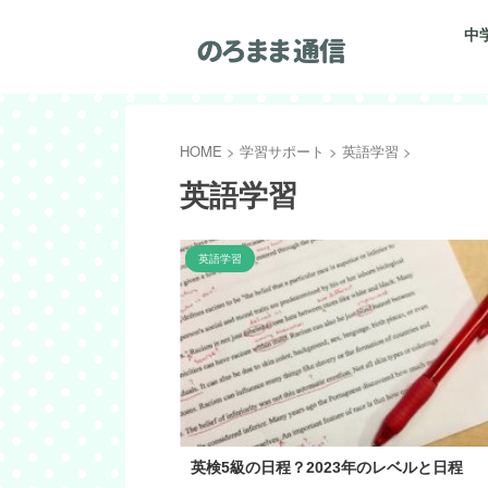
中
HOME
>
学習サポート
>
英語学習
>
英語学習
英語学習
英検5級の日程？2023年のレベルと日程