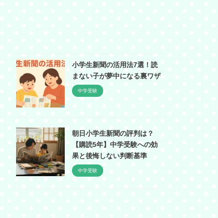
小学生新聞の活用法7選！読
まない子が夢中になる裏ワザ
中学受験
朝日小学生新聞の評判は？
【購読5年】中学受験への効
果と後悔しない判断基準
中学受験