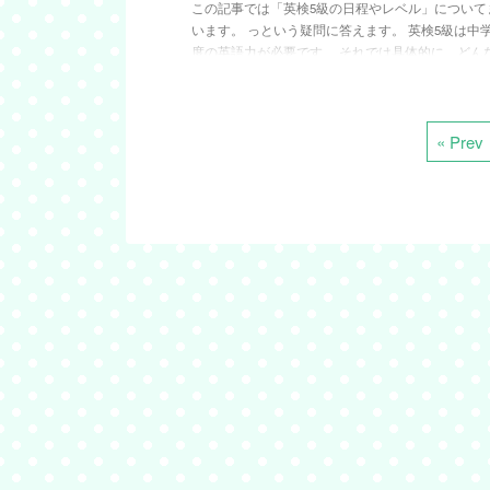
この記事では「英検5級の日程やレベル」について
います。 っという疑問に答えます。 英検5級は中
度の英語力が必要です。 それでは具体的に、どん
出題されるのでしょうか。まとめてみましたので
わせて参考にしてください。 2023年度 英検5級
想 現在のところ、2023年度の英検日程は発表され
んが例年通りの可能性が高いので日程を予想して
« Prev
た。 公式での発表がありましたが、更新していきま
検5級の2次試験はありません！ 第1回5月26日(金)
日程5 ...