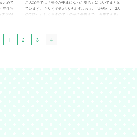
まとめて
この記事では「英検が中止になった場合」についてまとめ
学1年生程
ています。 という心配がありますよねぇ。 我が家も、2人
な内容が
の受験生がおりますので下の子の会場まで「送迎できるか
日程と合
しら？」とか会場が違う上の子は「電車で行けるかし
の日程予
ら？」なんてソワソワしたことがあります。 そこで台風の
ていませ
影響で英検が中止になった場合、いつ？どこで？確認すれ
みまし
ばいいのでしょうか。事前に把握すれば、英検当日に余計
1
2
3
4
す。 英
な心配をしなくて済みますよ！ それでは、最短の確認方法
 準会場A
をみていきましょう。 英検が中止になったら？【最短で確
認する方法】 「前日なのに、公式で何 ...