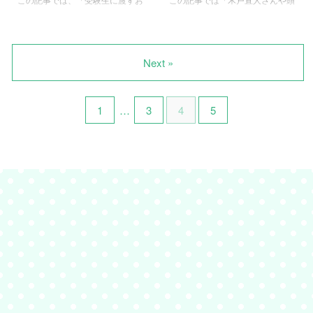
う報告動画をアップしていまし
太宰府天満宮は、「菅原道真」受
菓子」についてまとめています。
脳王」についてまとめています。
た。 【鈴木福】YouTubeチャン
験の神様で有名ですね。ご利益が
っと思いますよねぇ。 ですが、
っという疑問に答えます。 日
ネル更新！先日中学を卒業した鈴
ありそうなので普段の勉強に使い
どんなものがあるのか分からない
本の優秀な大学生が参加している
木福が、高校合格をし ...
ました。 受験勉強の励みになる
し珍しいものを渡したいですよね
頭脳王ですが、2020年の優勝者
Next »
...
ぇ！ そこで、受験生へ向けて発
は木戸直人さんでした。プロフィ
売されているお菓子紹介します。
ールなど、詳しくお伝えします。
受験生へのお菓子で合格祈願はで
頭脳王2020年優勝の木戸直人さ
1
…
3
4
5
きるのか？ 受験生へのお菓子は
んのプロフィール血液型は？ 名
「合格祈願」と書かれています
前：木戸直人（きどなおと） 高
が、効果があるのか気になるとこ
校：洛南高校 大学：京都大学医
ろですよね。調べたところ受験生
学部
の願いを込めた福キーワード使
https://twitter.com/A4fvttQbDK9sg
い、パッケージはおめでたい金を
Y9/status/109640985621336473
使っていることがわかりました。
8 ...
応援メッセージが書けるデザイン
も多く、受験生同士のお菓子交 ...