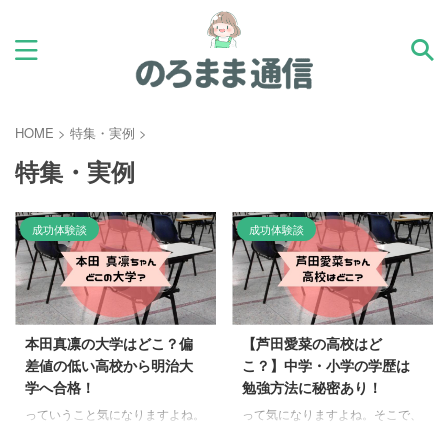
HOME
>
特集・実例
>
特集・実例
成功体験談
成功体験談
本田真凛の大学はどこ？偏
【芦田愛菜の高校はど
差値の低い高校から明治大
こ？】中学・小学の学歴は
学へ合格！
勉強方法に秘密あり！
っていうこと気になりますよね。
って気になりますよね。そこで、
そこで同じ世代の子供がいる通信
同じ年代の子供をもつ私も気にな