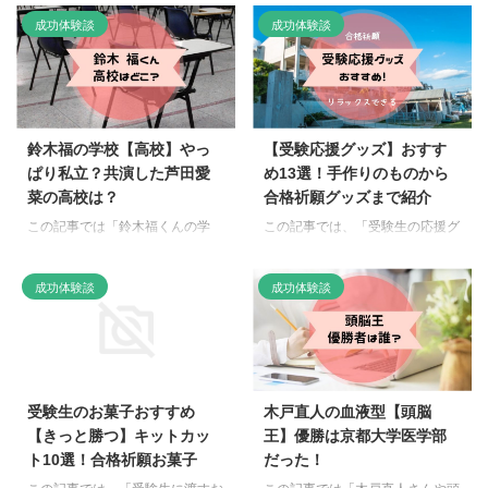
教材オタク15年の私が、活躍す
りました。 教育改革が進むな
成功体験談
成功体験談
る子を親目線で調査。 我が子の
か、天才子役たちはどんな進路を
子育てに活かすことができるので
歩んでいるのでしょうか。子育て
しょうか。 本田真凛ちゃんはど
の参考になれば幸いです！ 芦田
この大学？ 本田真凛ちゃんは、
愛菜の高校はどこ？ 芦田愛菜ち
明治大学に進学しました。練習の
ゃんは、2020年4月に慶應義塾女
拠点はアメリカですが、学業との
子高等学校へ入学すると思いま
鈴木福の学校【高校】やっ
【受験応援グッズ】おすす
両立を決断しています。 入学に
す！ 厳しい中学受験を乗り越
ぱり私立？共演した芦田愛
め13選！手作りのものから
至る経緯は、これまでの活躍を活
え、偏差値76の東京都内で4位／
菜の高校は？
合格祈願グッズまで紹介
かしスポーツ特別入試により政治
205位という超難関校に合格。こ
経済学部に入りました。 偏差値
のことから内部進学するのが流れ
この記事では「鈴木福くんの学
この記事では、「受験生の応援グ
でいうと60〜65なので、さすが
ですね。 芸能活動も許されたて
校」についてまとめています。
ッズ」についてまとめました。
小学生から私立に通っていただけ
いるから、両立できるのはココが
ということが気になりますよね。
なんとかして受験に成功してほし
成功体験談
成功体験談
あると関心しました！ 本田真凛
いちばん。高校卒業は2022年3月
そこで芸能人の受験にも興味があ
いっと思うと、 っということが
ちゃんはどこの高校？ 201 ...
になる見込み。大学はもち ...
る、通信教育オタク歴15年のろ
気になりますよね。 そこで受験
ままが調査。 いったい偏差値い
ママである私が、子供の偏差値
くつの高校へ行ったのでしょう
70にさせた応援グッズをお伝え
か。受験生ママは参考にどうぞ！
します。 受験応援グッズ手作り
鈴木福の学校【高校】はどこ？
手作りって送ってみたいですよ
受験生のお菓子おすすめ
木戸直人の血液型【頭脳
鈴木福くんが進学する高校は、現
ね。 そこで簡単にできる合格祈
【きっと勝つ】キットカッ
王】優勝は京都大学医学部
在のところわかっていません。
願手作りとして、1時間あれば作
ト10選！合格祈願お菓子
だった！
ですが本人のYouTubeチャンネル
れそうなものをピックアップして
で「高校に合格しました！」とい
みました！ 受験合格祈願グッズ
この記事では、「受験生に渡すお
この記事では「木戸直人さんや頭