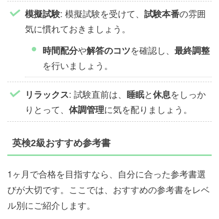
: 模擬試験を受けて、
の雰囲
模擬試験
試験本番
気に慣れておきましょう。
や
を確認し、
時間配分
解答のコツ
最終調整
を行いましょう。
: 試験直前は、
と
をしっか
リラックス
睡眠
休息
りとって、
に気を配りましょう。
体調管理
英検2級おすすめ参考書
1ヶ月で合格を目指すなら、自分に合った参考書選
びが大切です。ここでは、おすすめの参考書をレベ
ル別にご紹介します。