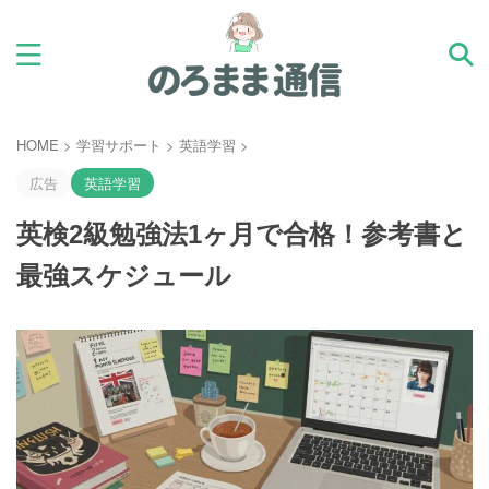
HOME
>
学習サポート
>
英語学習
>
広告
英語学習
英検2級勉強法1ヶ月で合格！参考書と
最強スケジュール