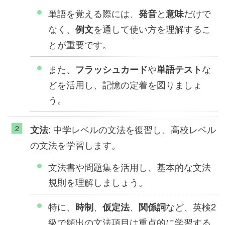
単語を覚える際には、
と
だけで
発音
意味
なく、
を通して使い方を理解するこ
例文
とが重要です。
また、
や
な
フラッシュカード
単語テスト
どを活用し、記憶の定着を図りましょ
う。
: 中学レベルの文法を復習し、高校レベル
文法
の文法を学習します。
文法書や問題集を活用し、基本的な文法
規則を理解しましょう。
特に、
、
、
など、英検2
時制
仮定法
関係詞
級で頻出の文法項目は重点的に学習する