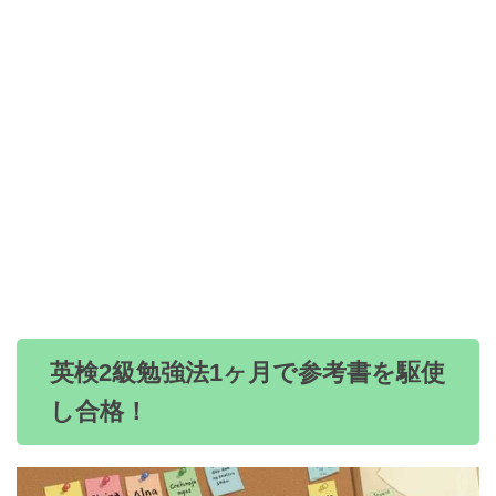
英検2級勉強法1ヶ月で参考書を駆使
し合格！