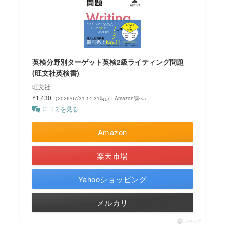
英検分野別ターゲット英検2級ライティング問題
(旺文社英検書)
旺文社
¥1,430
（2026/07/31 14:31時点 | Amazon調べ）
口コミを見る
Amazon
楽天市場
Yahooショッピング
メルカリ
ポチップ