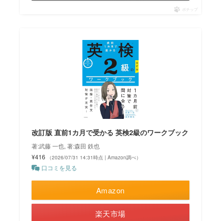
ポチップ
改訂版 直前1カ月で受かる 英検2級のワークブック
著:武藤 一也, 著:森田 鉄也
¥416
（2026/07/31 14:31時点 | Amazon調べ）
口コミを見る
Amazon
楽天市場