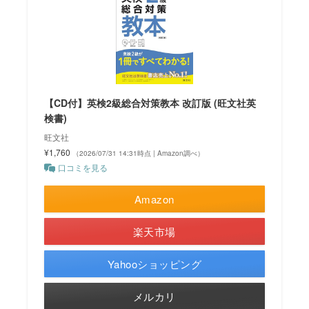
【CD付】英検2級総合対策教本 改訂版 (旺文社英
検書)
旺文社
¥1,760
（2026/07/31 14:31時点 | Amazon調べ）
口コミを見る
Amazon
楽天市場
Yahooショッピング
メルカリ