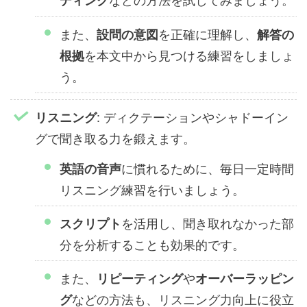
ディング
また、
を正確に理解し、
設問の意図
解答の
を本文中から見つける練習をしましょ
根拠
う。
: ディクテーションやシャドーイン
リスニング
グで聞き取る力を鍛えます。
に慣れるために、毎日一定時間
英語の音声
リスニング練習を行いましょう。
を活用し、聞き取れなかった部
スクリプト
分を分析することも効果的です。
また、
や
リピーティング
オーバーラッピン
などの方法も、リスニング力向上に役立
グ