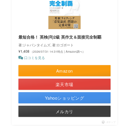
最短合格！ 英検(R)2級 英作文＆面接完全制覇
著:ジャパンタイムズ, 著:ロゴポート
¥1,408
（2026/07/31 14:31時点 | Amazon調べ）
口コミを見る
Amazon
楽天市場
Yahooショッピング
メルカリ
ポチップ