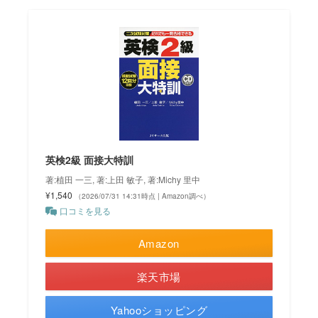
英検2級 面接大特訓
著:植田 一三, 著:上田 敏子, 著:Michy 里中
¥1,540
（2026/07/31 14:31時点 | Amazon調べ）
口コミを見る
Amazon
楽天市場
Yahooショッピング