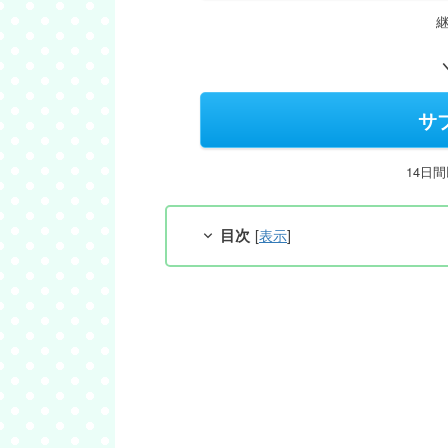
サ
14日
目次
[
表示
]