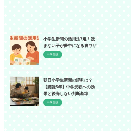
小学生新聞の活用法7選！読
まない子が夢中になる裏ワザ
中学受験
朝日小学生新聞の評判は？
【購読5年】中学受験への効
果と後悔しない判断基準
中学受験