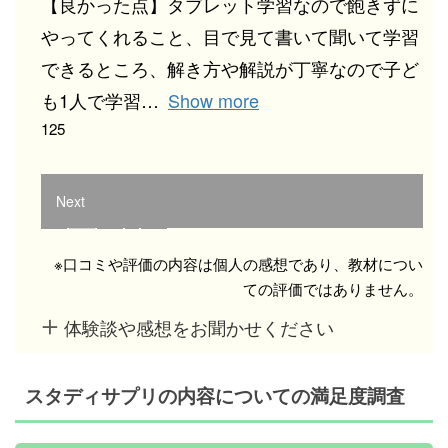
【良かった点】タブレット学習なので飽きずに
やってくれること、目で見て書いて聞いて学習
できるところ、解き方や解説が丁寧なので子ど
も1人で学習
Show more
125
Next
…
Page
Page
Page
Page
1
2
3
5
※口コミや評価の内容は個人の感想であり、教材につい
ての評価ではありません。
体験談や感想をお聞かせください
スタディサプリの内容についての満足度調査