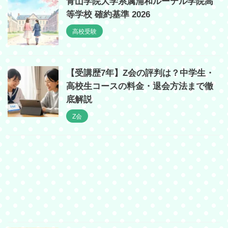
青山学院大学系属浦和ルーテル学院高
等学校 確約基準 2026
高校受験
【受講歴7年】Z会の評判は？中学生・
高校生コースの料金・退会方法まで徹
底解説
Z会