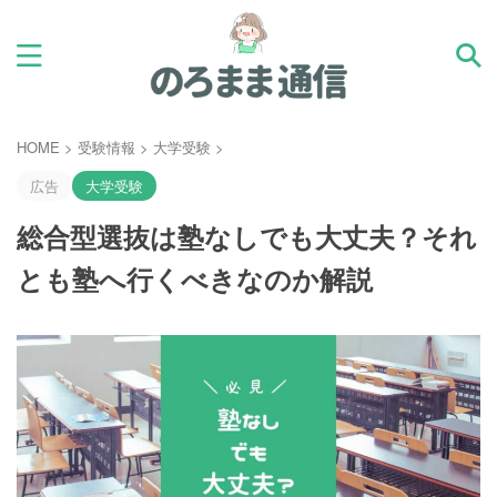
HOME
>
受験情報
>
大学受験
>
広告
大学受験
総合型選抜は塾なしでも大丈夫？それ
とも塾へ行くべきなのか解説