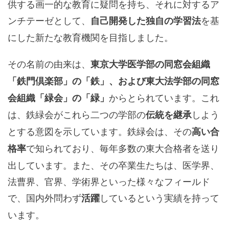
供する画一的な教育に疑問を持ち、それに対するア
ンチテーゼとして、
を基
自己開発した独自の学習法
にした新たな教育機関を目指しました。
その名前の由来は、
東京大学医学部の同窓会組織
「鉄門倶楽部」の「鉄」、および東大法学部の同窓
からとられています。これ
会組織「緑会」の「緑」
は、鉄緑会がこれら二つの学部の
しよう
伝統を継承
とする意図を示しています。鉄緑会は、その
高い合
で知られており、毎年多数の東大合格者を送り
格率
出しています。また、その卒業生たちは、医学界、
法曹界、官界、学術界といった様々なフィールド
で、国内外問わず
しているという実績を持って
活躍
います。