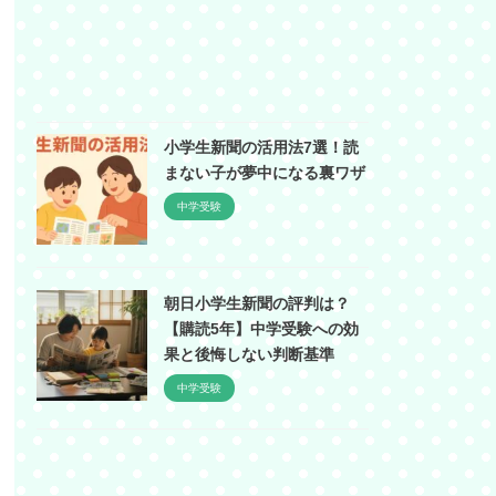
小学生新聞の活用法7選！読
まない子が夢中になる裏ワザ
中学受験
朝日小学生新聞の評判は？
【購読5年】中学受験への効
果と後悔しない判断基準
中学受験