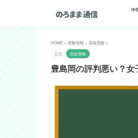
中
HOME
>
受験情報
>
高校受験
>
広告
高校受験
豊島岡の評判悪い？女