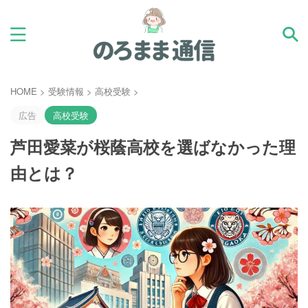
HOME
>
受験情報
>
高校受験
>
広告
高校受験
芦田愛菜が桜蔭高校を選ばなかった理
由とは？