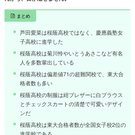
まとめ
芦田愛菜は桜蔭高校ではなく、慶應義塾女
子高校に進学した
桜蔭高校は菊川怜やいとうあさこなど有名
人を多数輩出している
桜蔭高校は偏差値71の超難関校で、東大合
格者数も多い
桜蔭高校の制服は紺ブレザーに白ブラウス
とチェックスカートの清楚で可愛いデザイ
ンだ
桜蔭高校は東大合格者数が全国女子校2位の
進学校である