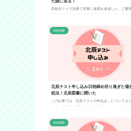
た謎に迫る！
高校生クイズ決勝で見事に連覇を達成した、三重
高校の公表されている偏差値は41となっています
所の41の偏差値の高校って、頭いいとは言えない
ど…」 高校生クイズ歴代の優勝校を調べていて
高校受験
があったのが桜丘高校でした。 それならば、調
うと思いまとめてみたので興味のある方は一緒に
していきましょう。 高校生クイズの桜丘高校とは 
は、三重県にあります。 イギリスの全寮制であ
ン校をモデル校にしている、私立 ...
北辰テスト申し込み日程締め切り過ぎた場
処法！北辰図書に聞いた
この記事では「北辰テストの申込み」についてま
ます。 電話にて問い合わせしてみました。 それで
テストの申し込み忘れてた！という方の参考にどう
辰テストの申し込み日程 中学3年生 申込締め切
高校受験
験日約20日前！ 最初に申し込みスケジュールを確
ょう。 北辰テストの実施日申込日程第1回 4/28(日)3/