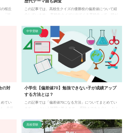
歴代テーマ曲も調査
県の桜丘
この記事では、高校生クイズの優勝校の偏差値について紹
。 「近
介しています。 高校生クイズに出てくる高校生って、頭が
学校だけ
良いイメージありませんか?クイズ番組「東大王」に出演し
、違和感
ている伊沢さんを始めとする多くのメンバーも、高校生ク
中学受験
べてみよ
イズに参加！ そこで高校生クイズ優勝校って、どれだけの
謎を解明
偏差値があるのか調べてみることにしました。それでは、
桜丘高校
夏の風物詩「高校生クイズ」に参加した歴代の優勝校につ
るイート
いてお伝えします。 高校生クイズの歴代優勝校の偏差値 高
校生クイズとは、全国の高校生が参加するクイズの祭典で
す。 この夏の風物詩とも言えるク ...
合の対
小学生【偏差値70】勉強できない子が成績アップ
する方法とは？
とめてい
この記事では「偏差値70になる方法」についてまとめてい
は、北辰
ます。 っという疑問に答えます。 受験まであと少し、なん
ぞ！ 北
とかして偏差値70にしたいですよね。 そこで東大を志望し
りは、試
ている我が家が、東大生の勉強方法について徹底調査。 こ
高校受験
認しまし
の記事でわかること 小学生で偏差値70を目指す方法 東大生
21(木)
の勉強方法 中学受験におすすめな教材 小学生が偏差値70を