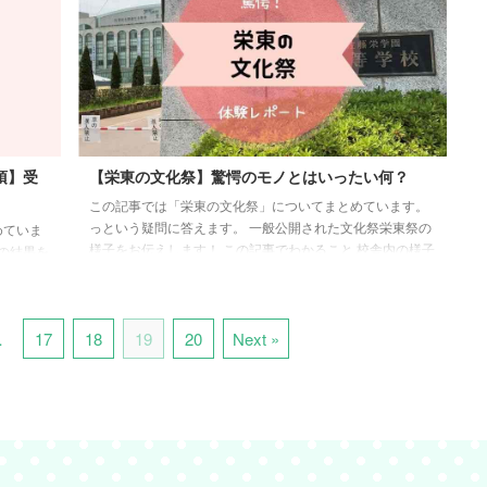
目指す意義 偏差値70 どのレベル？ 偏差値70とは、具体的
日) ...
には全体の上位約2%に位置すると言われています。 これ
は、平均が50、標準偏差が10の正規分布において、上位2.3
...
項】受
【栄東の文化祭】驚愕のモノとはいったい何？
この記事では「栄東の文化祭」についてまとめています。
っという疑問に答えます。 一般公開された文化祭栄東祭の
めていま
様子をお伝えします！ この記事でわかること 校舎内の様子
の結果を
クイズ研究部 鉄道研究同好会 ESS 栄東の中学校・高校と
について
もに興味がある方は是非お見逃しなく。 栄東高校の偏差値
の情報を
については以下の記事を参考にしてみてください。 栄東の
い上げに
文化祭[クイズ研究部] 2016年の全国高校生クイズに出場
…
17
18
19
20
Next »
りやすい
し、アメリカのハリウッドまで行き準優勝したクイズ研究
北辰テス
部へ行きました。 今年のテーマは、クイズ世界一周！〜世
感染拡大
界遺産巡り〜 ...
めての自