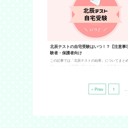
～4/7(日)第2回 6/16(日)5/16(木)～5/26(日)第3回
7/21(日)6/13(木)～6/30(日)第4回 9/1(日)7/25(木)～8/11(
北辰テストの自宅受験はいつ！？【注意事
験者・保護者向け
この記事では「北辰テストの結果」についてまと
す。 っという疑問に答えます。 そこで北辰テスト
受け取り、毎回びっくりしていた私が郵送日など
お伝えします。 それでは、事前に到着日について
把握して心の準備をしましょう。 受験の最後の追
« Prev
1
は、分からない単元だけをスタディサプリのわか
授業をみて、1点でも多くとることがおすすめ！ 
トの自宅受験はいつ？ 4月に新型コロナウイルス
に伴う影響で中止された、申し込みは振替。はじ
宅受験で戸惑う中学3年生も多い ...