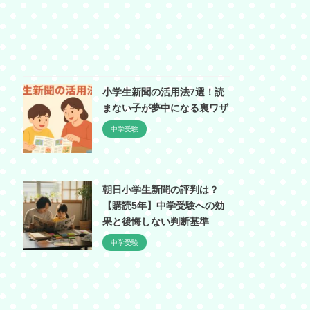
小学生新聞の活用法7選！読
まない子が夢中になる裏ワザ
中学受験
朝日小学生新聞の評判は？
【購読5年】中学受験への効
果と後悔しない判断基準
中学受験