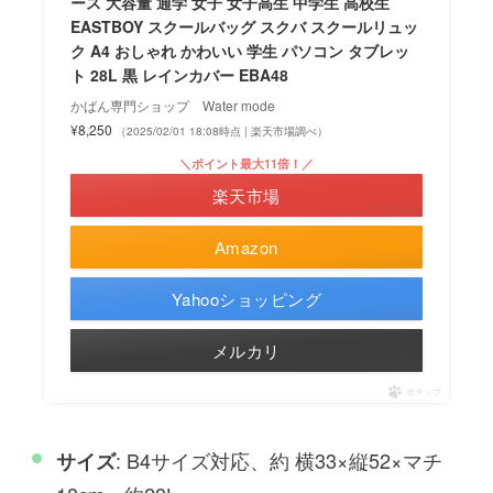
ース 大容量 通学 女子 女子高生 中学生 高校生
EASTBOY スクールバッグ スクバ スクールリュッ
ク A4 おしゃれ かわいい 学生 パソコン タブレッ
ト 28L 黒 レインカバー EBA48
かばん専門ショップ Water mode
¥8,250
（2025/02/01 18:08時点 | 楽天市場調べ）
＼ポイント最大11倍！／
楽天市場
Amazon
Yahooショッピング
メルカリ
ポチップ
: B4サイズ対応、約 横33×縦52×マチ
サイズ