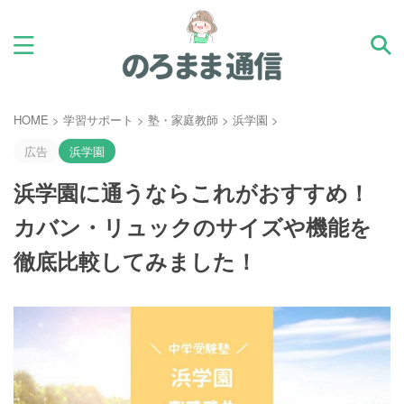
HOME
>
学習サポート
>
塾・家庭教師
>
浜学園
>
広告
浜学園
浜学園に通うならこれがおすすめ！
カバン・リュックのサイズや機能を
徹底比較してみました！