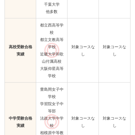
千葉大学
他多数
都立西高等学
校
都立文教高等
学校
対象コースな
対象コースな
高校受験合格
近畿大学和歌
し
し
実績
山付属高校
大阪仰星高等
学校
豊島岡女子中
学校
学習院女子中
等部
法政大学中学
対象コースな
対象コースな
中学受験合格
校
し
し
実績
相模原中等教