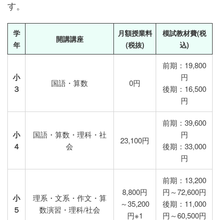
す。
学
月額授業料
模試教材費(税
開講講座
年
(税抜)
込)
前期：19,800
小
円
国語・算数
0円
３
後期：16,500
円
前期：39,600
小
国語・算数・理科・社
円
23,100円
４
会
後期：33,000
円
前期：13,200
8,800円
円～72,600円
小
理系・文系・作文・算
～35,200
後期：11,000
５
数演習・理科/社会
円※1
円～60,500円