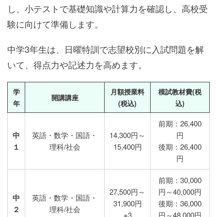
し、小テストで基礎知識や計算力を確認し、高校受
験に向けて準備します。
中学3年生は、日曜特訓で志望校別に入試問題を解
いて、得点力や記述力を高めます。
学
月額授業料
模試教材費(税
開講講座
年
(税込)
込)
前期：26,400
中
英語・数学・国語・
14,300円～
円
１
理科/社会
15,400円
後期：26,400
円
前期：30,000
27,500円～
円～40,000円
中
英語・数学・国語・
31,900円
後期：36,000
２
理科/社会
※3
円～48,000円