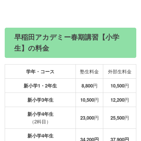
早稲田アカデミー春期講習【小学
生】の料金
学年・コース
塾生料金
外部生料金
新小学1・2年生
8,800
円
10,500
円
新小学3年生
10,500
円
12,200
円
新小学4年生
23,000
円
25,500
円
（2科目）
新小学4年生
34,200円
37,900円