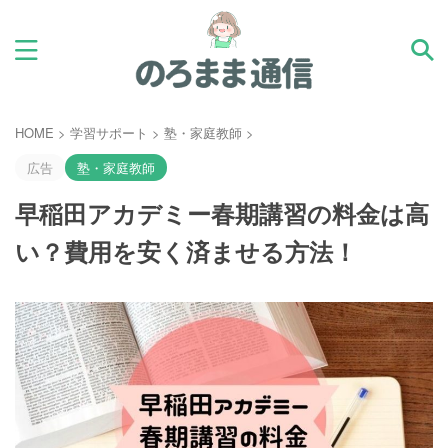
HOME
>
学習サポート
>
塾・家庭教師
>
広告
塾・家庭教師
早稲田アカデミー春期講習の料金は高
い？費用を安く済ませる方法！