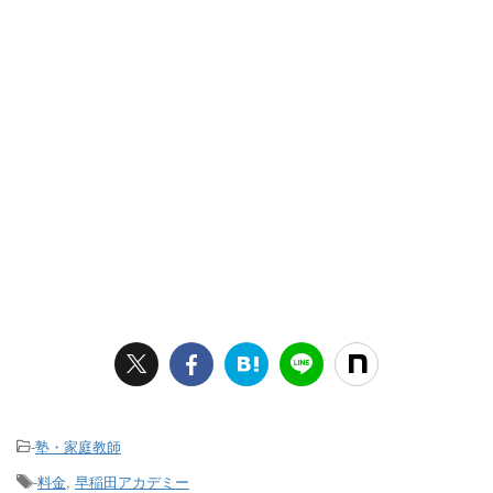
-
塾・家庭教師
-
料金
,
早稲田アカデミー