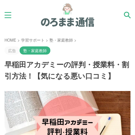
HOME
>
学習サポート
>
塾・家庭教師
>
広告
塾・家庭教師
早稲田アカデミーの評判・授業料・割
引方法！【気になる悪い口コミ】