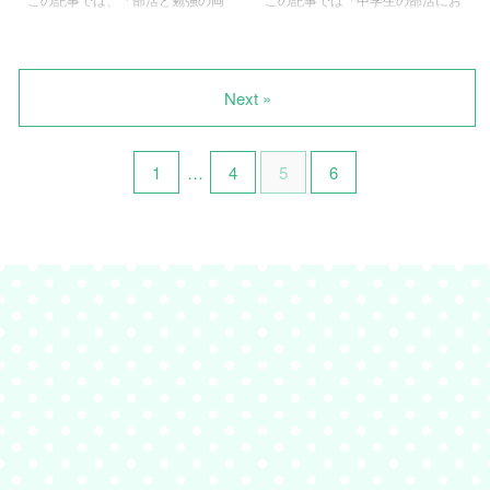
う。 10円玉の実験で用意するも
ズでおすすめです。体調不良など
立」についてまとめています。
いての内申点」についてまとめて
の ...
の急な体調不良なら具体的な状況
ということ中学生になると悩みま
います。 高校受験は部活でなん
を、模試のように前もって分かる
すよね。 すごくわかります！そ
とか受かるだろうな… [say
予定は早めに伝えること。それが
こで部活で全国大会へ行き、偏差
name=""
Next »
...
値は70にした我が家の両立のコ
img="https://lemonbalmhappy.co
ツをお伝えします。 部活と勉強
m/wp-
の両立は成功者に学べ！ たとえ
content/uploads/2018/07/134759
1
…
4
5
6
ば、「絶対にあの高校へ行きた
-e1539225694611.png"]部活で、
い」「うちの親みたいになりたく
そこそこの成績が残せたし受験は
ないから頑張る」とか何でもいい
ラクかも！ 大会で賞状もらって
と思いますが、誰に言われても揺
いるから内申書に書けるぞ… 勉
るがない自分だけの目標。 まず
強は苦手だから、とにかく部活だ
頑張る理由が本人にないと、絶対
けやればいいっかな！[/say ...
にできません。仮に親の意思に従
って頑張ろうとしても、いざとい
う時に踏ん張ることができませ
ん… ...