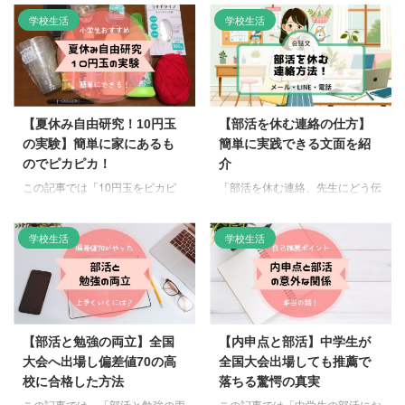
まとめています。 という夏休み
夏休みの課題に自由研究を選択し
学校生活
学校生活
ボス級の宿題（自由研究）って大
たのはいいけれど、何を題材にし
変ですよね。 そこで簡単にでき
よう…ってなりますよね。 等の
る「虹をつくって観察する夏休み
悩みを解決出来るようにまとめて
の自由研究」をお伝えします。
います。 夏休みの自由研究で困
夏休み自由研究！虹はどうしてで
っていたら参考にしてさっさと宿
きるの？ 空気中の水滴に光が当
題を片付けちゃいましょう。それ
【夏休み自由研究！10円玉
【部活を休む連絡の仕方】
たると、屈折して七色に別れるこ
では早速お伝えします。 夏休み
の実験】簡単に家にあるも
簡単に実践できる文面を紹
とで「虹」ができていますよ。
の自由研究1日で出来る簡単なも
のでピカピカ！
介
虹といえば、大雨が降ったあとに
の なるべく時間をかけず1日で終
見えますよね！七色がキレイだか
わるものが理想的ですよね。 我
この記事では「10円玉をピカピ
「部活を休む連絡、先生にどう伝
ら、偶然に視界に入ると幸せな気
が家でも自由研究は1日で完結す
カにする夏休みの自由研究」につ
えればいいんだろう…」親子でそ
持ちになりますね。 ...
るものを選んで提出していまし
いてまとめています。 という夏
んなふうに頭を悩ませていません
学校生活
学校生活
た。 【自由研究中学生理科実
休みボス級の宿題って大変ですよ
か？ 実は、伝え方を少し工夫す
験】氷の解け方 家にあるものや
ね。 そこで簡単にできる「10円
るだけで、気まずい思いをするこ
...
玉をピカピカにする夏休みの自由
となく、スムーズに気持ちを伝え
研究」をお伝えします。 夏休み
ることができるんです。 この記
自由研究！10円玉はどうして色
事では、先生との関係を壊さない
の違いがあるの？ 最初の10円玉
スマートな伝え方のコツを具体的
【部活と勉強の両立】全国
【内申点と部活】中学生が
は、どれもピカピカしていまし
な文例つきで解説します。 【こ
大会へ出場し偏差値70の高
全国大会出場しても推薦で
た。 そこで夏休みの自由研究で
の記事の結論】部活を休む連絡で
校に合格した方法
落ちる驚愕の真実
は、みじかにある材料を使い簡単
悩んだら、生徒本人からよりも親
に宿題を終わらせてしましましょ
御さんから伝えるのが一番スムー
この記事では、「部活と勉強の両
この記事では「中学生の部活にお