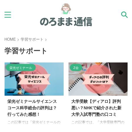
HOME
>
学習サポート
>
学習サポート
栄光ゼミナール
Z会
栄光ゼミナールサイエンス
大学受験【ディアロ】評判
コース科学総合の評判は？
悪い？NHKで紹介された新
行ってみた感想！
大学入試専門塾の口コミ
この記事では「栄光ゼミナールの
この記事では、「大学受験専門の
サイエンスコース」についてまと
塾 ディアロ」についてまとめて