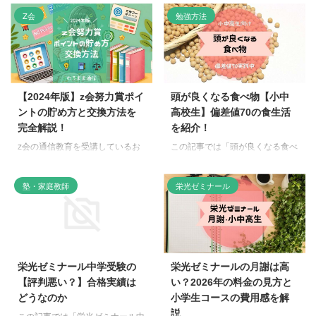
めています。 っという疑問に答
います。 という疑問に答えま
Z会
勉強方法
えます。 我が家では、3つあるコ
す。 映像×対話式トレーニングで
ースの中で科学総合というものを
コミュニケーションを取り入れ
受講しました。 今回のテーマは
た、新しいシステムが特徴の大学
『回転の科学』に行ってきたの
受験専門の個別指導塾がディアロ
で、気になる評判についてお伝え
です！ 大切な我が子を預けるか
できればと思います。 栄光ゼミ
らには、しっかりみてもらえると
【2024年版】z会努力賞ポイ
頭が良くなる食べ物【小中
ナールのサイエンス科学総合の内
ころがいいですよね。 そこで、
ントの貯め方と交換方法を
高校生】偏差値70の食生活
容は？ 回転の科学と題して、ジ
娘の同級生が多く受講している
完全解説！
を紹介！
ャイロ効果と慣性の法則について
「大学受験 ディアロ」を徹底調
実験してきました。 回転してい
査。これから受講しようか迷って
z会の通信教育を受講しているお
この記事では「頭が良くなる食べ
る物体には、なるべく同じ姿勢を
いる方の参考になれば嬉しいで
子さまなら、きっと気になるのが
物はない！」ということ 頭が良
保っておこうという性質がある
す。 この記事のポイント ディア
「z会努力賞ポイント」ですよ
くなる！期待ができる食べ物につ
塾・家庭教師
栄光ゼミナール
よ！というジャイロ効果につい
ロは映像授業と対話式トレーニン
ね。 コツコツ課題に取り組んで
いてまとめています。 という気
て。 それから、外からの力が働
グを組み合わせた独自の学習スタ
貯めたポイントは、どのように使
持ちってありますよね！ そこで
かな ...
イル ...
えるのでしょうか？ また、ポイ
勉強のほかに食事のサポートをす
ントを効率的に貯めるコツはある
れば、我が子の成績が上がるので
のでしょうか？ この記事では、z
はないかと思い、実践したことな
会努力賞ポイントの基本的な仕組
どをお伝えします。 頭が良くな
栄光ゼミナール中学受験の
栄光ゼミナールの月謝は高
みから、ポイントの貯め方、交換
る食べ物ってどんなもの？ 食べ
【評判悪い？】合格実績は
い？2026年の料金の見方と
できる景品の一覧、さらには注意
るだけで、頭が良くなる食べ物は
どうなのか
小学生コースの費用感を解
点まで詳しく解説します。 お子
ありません！ 何もしないで、パ
説
さまのやる気アップにつながるz
クパク食べれば頭が良くなる食べ
この記事では「栄光ゼミナール中