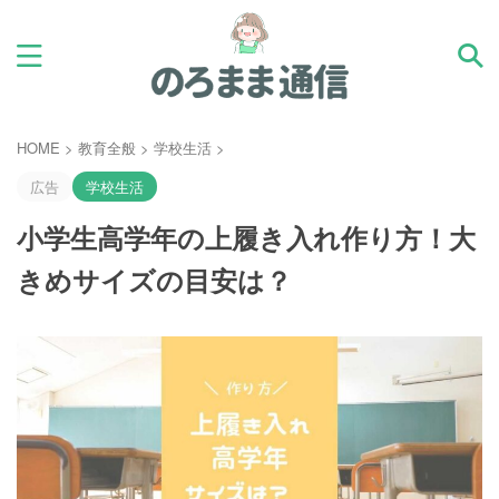
HOME
>
教育全般
>
学校生活
>
広告
学校生活
小学生高学年の上履き入れ作り方！大
きめサイズの目安は？