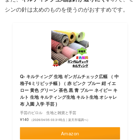
シンの針は太めのものを使うのがおすすめです。
Q- キルティング 生地 ギンガムチェック広幅 （ 中
格子6ミリピッチ幅 ) （ 赤 ピンク ブルー 紺 イエ
ロー 黄色 グリーン 茶色 黒 青 ブルー ネイビー キ
ルト 生地 キルティング生地 キルト生地 オシャレ
布 入園 入学 手芸 )
手芸のピロル 生地と雑貨と手芸
¥140
（2026/04/05 03:31時点 | 楽天市場調べ）
Amazon