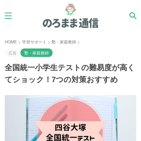
HOME
>
学習サポート
>
塾・家庭教師
>
広告
塾・家庭教師
全国統一小学生テストの難易度が高く
てショック！7つの対策おすすめ