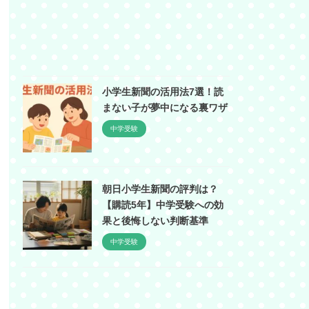
小学生新聞の活用法7選！読
まない子が夢中になる裏ワザ
中学受験
朝日小学生新聞の評判は？
【購読5年】中学受験への効
果と後悔しない判断基準
中学受験