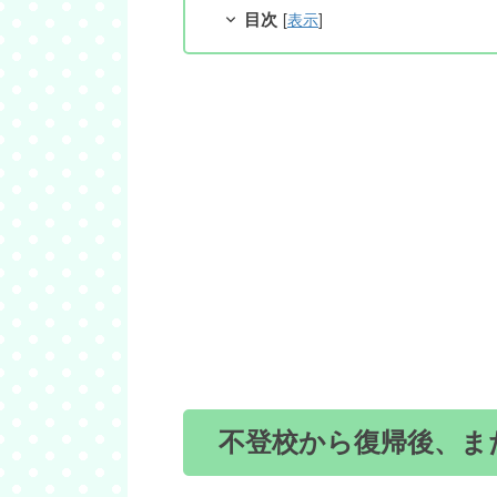
目次
[
表示
]
不登校から復帰後、ま