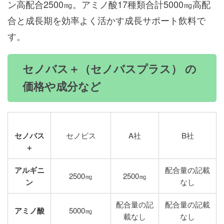
ン高配合2500㎎。アミノ酸17種類合計5000㎎高配
合と成長期を効率よく活かす成長サポート飲料で
す。
セノバス＋（セノバスプラス） の
価格や成分など
セノバス
セノビス
A社
B社
＋
アルギニ
配合量の記載
2500㎎
2500㎎
ン
なし
配合量の記
配合量の記載
アミノ酸
5000㎎
載なし
なし