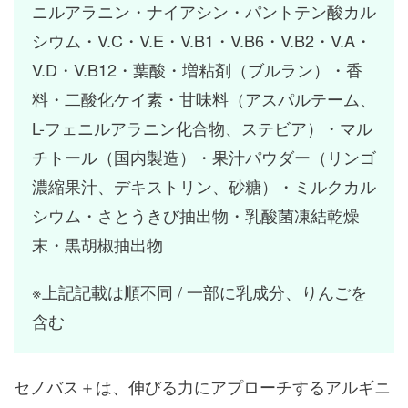
ニルアラニン・ナイアシン・パントテン酸カル
シウム・V.C・V.E・V.B1・V.B6・V.B2・V.A・
V.D・V.B12・葉酸・増粘剤（ブルラン）・香
料・二酸化ケイ素・甘味料（アスパルテーム、
L-フェニルアラニン化合物、ステビア）・マル
チトール（国内製造）・果汁パウダー（リンゴ
濃縮果汁、デキストリン、砂糖）・ミルクカル
シウム・さとうきび抽出物・乳酸菌凍結乾燥
末・黒胡椒抽出物
※上記記載は順不同 / 一部に乳成分、りんごを
含む
セノバス＋は、伸びる力にアプローチするアルギニ