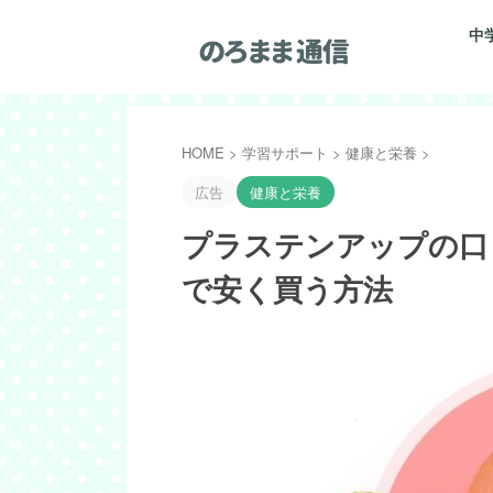
中
HOME
>
学習サポート
>
健康と栄養
>
広告
健康と栄養
プラステンアップの口コ
で安く買う方法