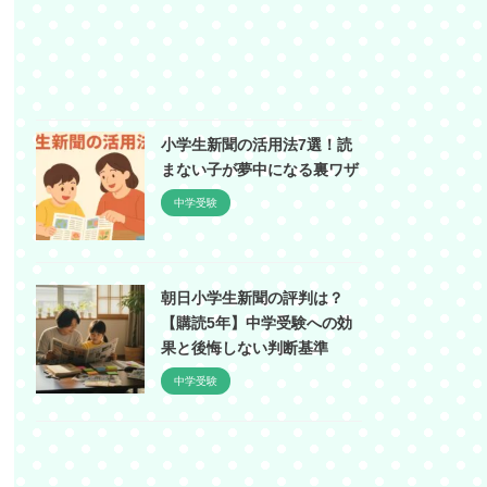
小学生新聞の活用法7選！読
まない子が夢中になる裏ワザ
中学受験
朝日小学生新聞の評判は？
【購読5年】中学受験への効
果と後悔しない判断基準
中学受験