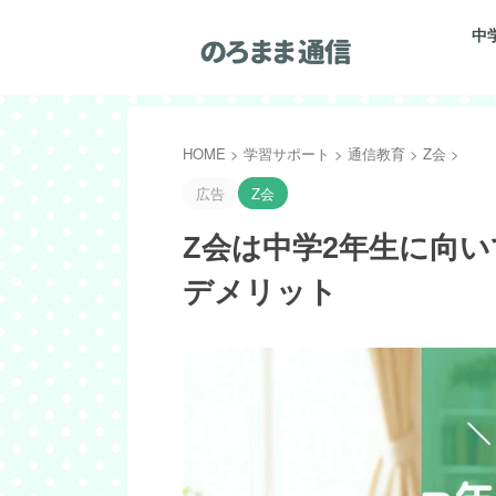
中
HOME
>
学習サポート
>
通信教育
>
Z会
>
広告
Z会
Z会は中学2年生に向
デメリット