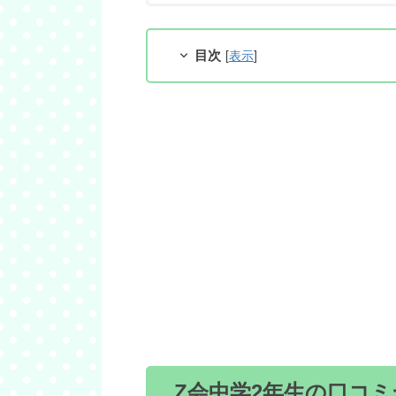
目次
[
表示
]
Z会中学2年生の口コ