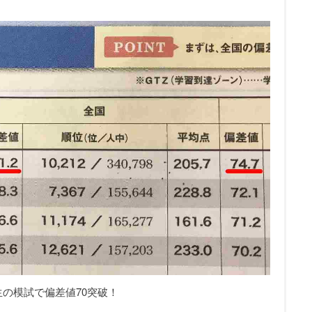
生の模試で偏差値70突破！