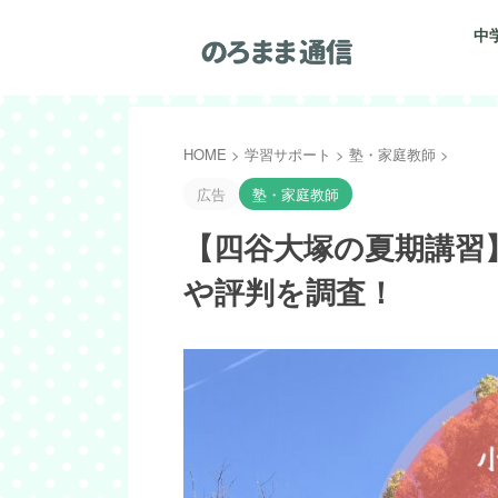
中
HOME
>
学習サポート
>
塾・家庭教師
>
広告
塾・家庭教師
【四谷大塚の夏期講習
や評判を調査！