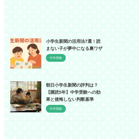
小学生新聞の活用法7選！読
まない子が夢中になる裏ワザ
中学受験
朝日小学生新聞の評判は？
【購読5年】中学受験への効
果と後悔しない判断基準
中学受験