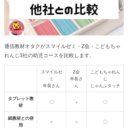
通信教材オタクがスマイルゼミ・Z会・こどもちゃ
れんじ3社の幼児コースを比較します。
スマイルゼ
Z会
こどもちゃれん
ミ
年長さ
じ
年長さん
ん
じゃんぷタッチ
タブレット教
〇
×
〇
材
紙教材との併
×
×
〇
用