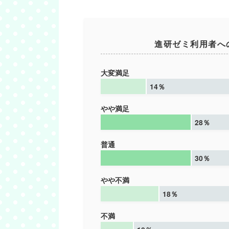
進研ゼミ利用者へ
大変満足
14％
やや満足
28％
普通
30％
やや不満
18％
不満