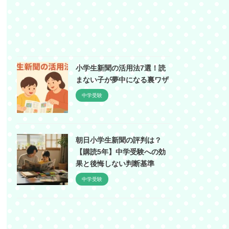
小学生新聞の活用法7選！読
まない子が夢中になる裏ワザ
中学受験
朝日小学生新聞の評判は？
【購読5年】中学受験への効
果と後悔しない判断基準
中学受験