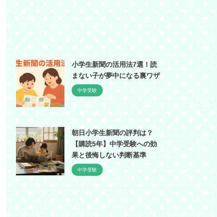
小学生新聞の活用法7選！読
まない子が夢中になる裏ワザ
中学受験
朝日小学生新聞の評判は？
【購読5年】中学受験への効
果と後悔しない判断基準
中学受験