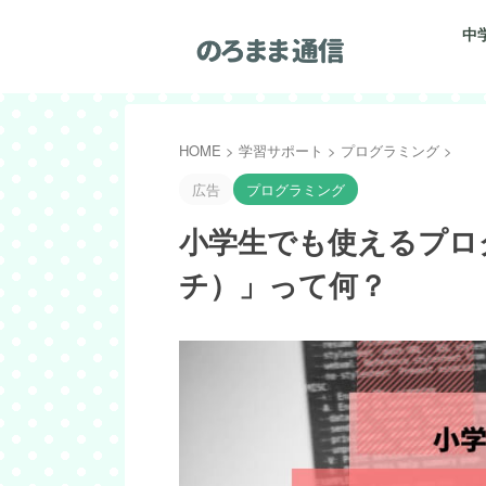
中
HOME
>
学習サポート
>
プログラミング
>
広告
プログラミング
小学生でも使えるプログ
チ）」って何？