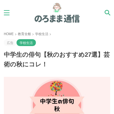
HOME
>
教育全般
>
学校生活
>
広告
学校生活
中学生の俳句【秋のおすすめ27選】芸
術の秋にコレ！