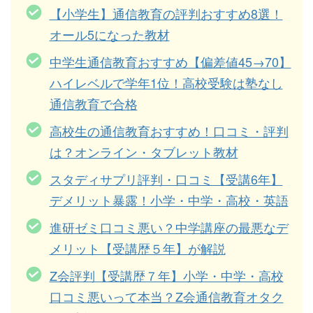
【小学生】通信教育の評判おすすめ8選！
オール5になった教材
中学生通信教育おすすめ【偏差値45→70】
ハイレベルで学年1位！高校受験は塾なし
通信教育で合格
高校生の通信教育おすすめ！口コミ・評判
は？オンライン・タブレット教材
スタディサプリ評判・口コミ【受講6年】
デメリット暴露！小学・中学・高校・英語
進研ゼミ口コミ悪い？中学講座の最悪なデ
メリット【受講歴５年】が解説
Z会評判【受講歴７年】小学・中学・高校
口コミ悪いって本当？Z会通信教育オタク