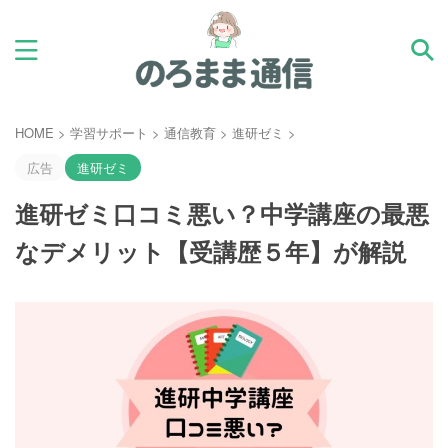
HOME
>
学習サポート
>
通信教育
>
進研ゼミ
>
広告
進研ゼミ
進研ゼミ口コミ悪い？中学講座の最悪
なデメリット【受講歴５年】が解説