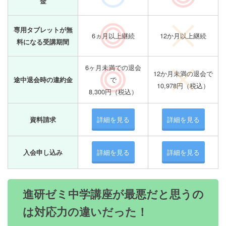
金
専用タブレットが無
6ヵ月以上継続
12か月以上継続
料になる受講期間
6ヶ月未満での退会
12か月未満の退会で
で
途中退会時の違約金
10,978円（税込）
8,300円（税込）
詳細を見る
詳細を見る
資料請求
詳細を見る
詳細を見る
入会申し込み
進研ゼミ中学講座が最悪だと思うの
は対応力の違いだった！