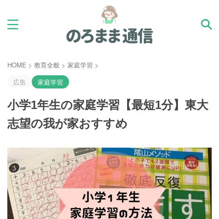
HOME
>
教育全般
>
家庭学習
>
広告
家庭学習
小学1年生の家庭学習【最短1分】東大
志望の我が家おすすめ