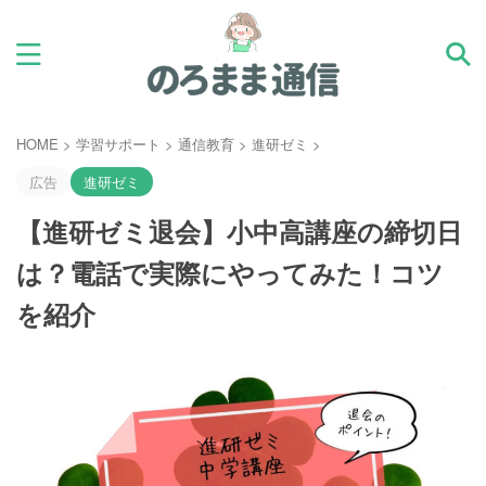
HOME
>
学習サポート
>
通信教育
>
進研ゼミ
>
広告
進研ゼミ
【進研ゼミ退会】小中高講座の締切日
は？電話で実際にやってみた！コツ
を紹介