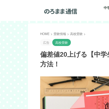
中
HOME
>
受験情報
>
高校受験
>
広告
高校受験
偏差値20上げる【中
方法！