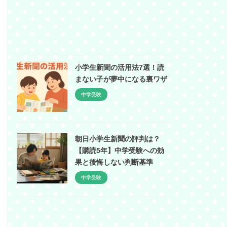
小学生新聞の活用法7選！読
まない子が夢中になる裏ワザ
中学受験
朝日小学生新聞の評判は？
【購読5年】中学受験への効
果と後悔しない判断基準
中学受験