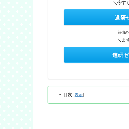
＼今す
進研
勉強の
＼ま
進研ゼ
目次
[
表示
]