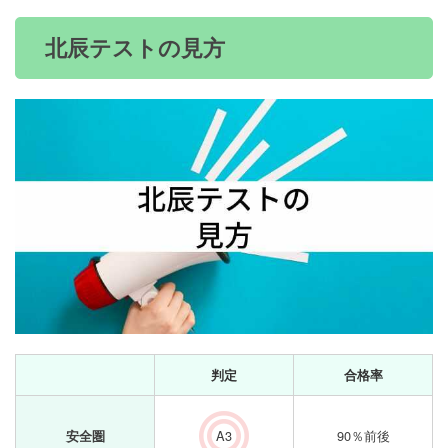
北辰テストの見方
判定
合格率
A3
90％前後
安全圏