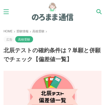
HOME
>
受験情報
>
高校受験
>
広告
高校受験
北辰テストの確約条件は？単願と併願
でチェック【偏差値一覧】