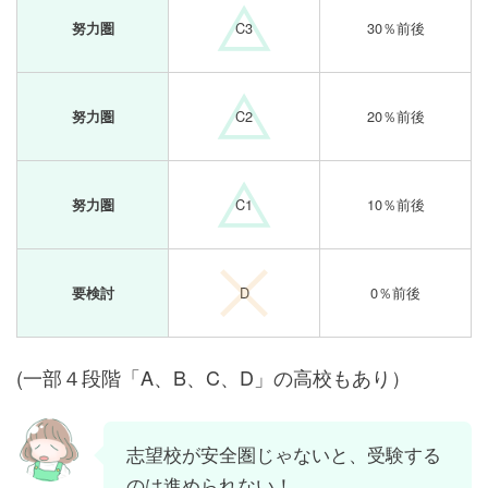
C3
30％前後
努力圏
C2
20％前後
努力圏
C1
10％前後
努力圏
D
0％前後
要検討
(一部４段階「A、B、C、D」の高校もあり）
志望校が安全圏じゃないと、受験する
のは進められない！