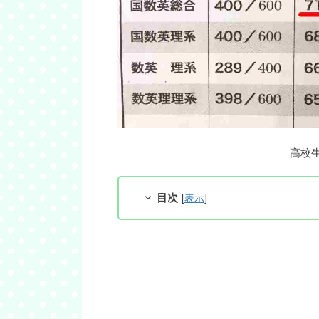
高校
目次
[
表示
]