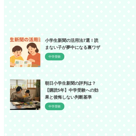
小学生新聞の活用法7選！読
まない子が夢中になる裏ワザ
中学受験
朝日小学生新聞の評判は？
【購読5年】中学受験への効
果と後悔しない判断基準
中学受験