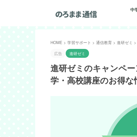
中
HOME
>
学習サポート
>
通信教育
>
進研ゼミ
>
広告
進研ゼミ
進研ゼミのキャンペー
学・高校講座のお得な